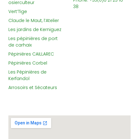
Phone: +33(0)6 21 23 16
osierculteur
38
Vert’Tige
Claude le Maut, l’Atelier
Les jardins de Kerniguez
Les pépinières de port
de carhaix
Pépinières CAILLAREC
Pépinières Corbel
Les Pépinières de
Kerfandol
Arrosoirs et Sécateurs