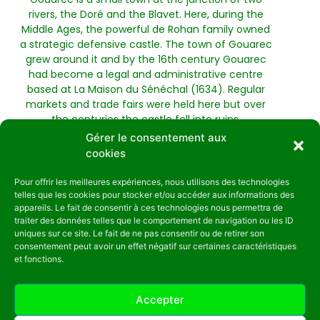
rivers, the Doré and the Blavet. Here, during the
Middle Ages, the powerful de Rohan family owned
a strategic defensive castle. The town of Gouarec
grew around it and by the 16th century Gouarec
had become a legal and administrative centre
based at La Maison du Sénéchal (1634). Regular
markets and trade fairs were held here but over
the centuries the castle fell into ruins.
Gérer le consentement aux
cookies
Pour offrir les meilleures expériences, nous utilisons des technologies
telles que les cookies pour stocker et/ou accéder aux informations des
appareils. Le fait de consentir à ces technologies nous permettra de
traiter des données telles que le comportement de navigation ou les ID
uniques sur ce site. Le fait de ne pas consentir ou de retirer son
consentement peut avoir un effet négatif sur certaines caractéristiques
et fonctions.
Accepter