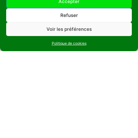
Accepter
Phone: +33(0)6 21 23 16 38
Christian Guérin,
osierculteur
Refuser
Vert’Tige
Voir les préférences
Claude le Maut, l’Atelier
Les jardins de Kerniguez
Politique de cookies
Les pépinières de port de
carhaix
Pépinières CAILLAREC
Pépinières Corbel
Les Pépinières de
Kerfandol
Arrosoirs et Sécateurs