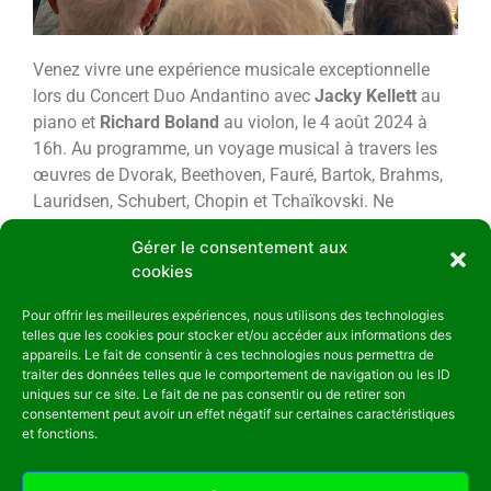
Venez vivre une expérience musicale exceptionnelle
lors du Concert Duo Andantino avec
Jacky Kellett
au
piano et
Richard Boland
au violon, le 4 août 2024 à
16h. Au programme, un voyage musical à travers les
œuvres de Dvorak, Beethoven, Fauré, Bartok, Brahms,
Lauridsen, Schubert, Chopin et Tchaïkovski. Ne
manquez pas cette soirée magique qui promet émotion
Gérer le consentement aux
et virtuosité dans un cadre enchanteur !
cookies
Pour offrir les meilleures expériences, nous utilisons des technologies
telles que les cookies pour stocker et/ou accéder aux informations des
appareils. Le fait de consentir à ces technologies nous permettra de
traiter des données telles que le comportement de navigation ou les ID
uniques sur ce site. Le fait de ne pas consentir ou de retirer son
consentement peut avoir un effet négatif sur certaines caractéristiques
Liens utiles
Contact
et fonctions.
APJB
Email: info@jardinenville-
gouarec.fr
Mairie de Gouarec